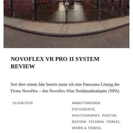
NOVOFLEX VR PRO II SYSTEM
REVIEW
Seit über einem Jahr bereits nutze ich eine Panorama Lösung der
Firma Novoflex – den Novoflex Slim Nodalpunktadapter (NPA)
um genau zu sein. Da ich vor kurzem auf Vollformat umgestiegen
10/08/2015
ARBEITSWEISEN
bin, musste eine Alternative zum eher auf kleinere Kamerasysteme
FOTOGRAFIE
ausgelegten Novoflex Slim...Click for more
PHOTOGRAPHY
PHOTOS
REVIEW
TECHNIK
TRAVEL
WORK & TRAVEL