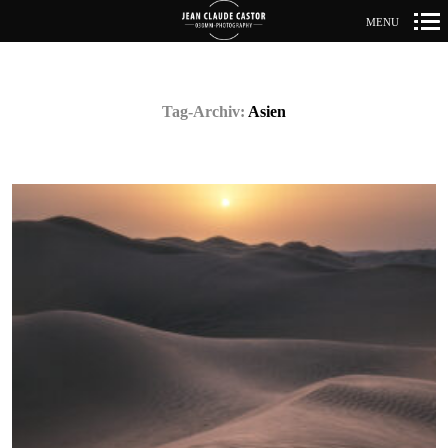
MENU
Primär-
Navigation
Tag-Archiv:
Asien