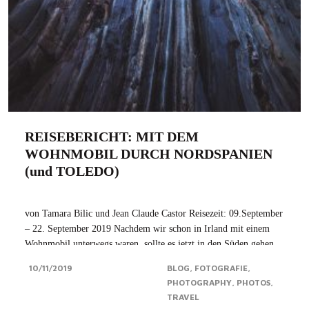
REISEBERICHT: MIT DEM
WOHNMOBIL DURCH NORDSPANIEN
(und TOLEDO)
von Tamara Bilic und Jean Claude Castor Reisezeit: 09.September
– 22. September 2019 Nachdem wir schon in Irland mit einem
Wohnmobil unterwegs waren, sollte es jetzt in den Süden gehen,
und zwar an die spanische Atlantikküste – genauer gesagt nach
10/11/2019
BLOG
FOTOGRAFIE
Asturien. Unser Ziel: der...Click for more
PHOTOGRAPHY
PHOTOS
TRAVEL