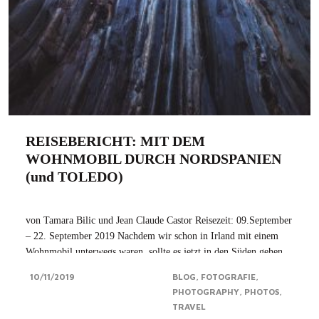
REISEBERICHT: MIT DEM
WOHNMOBIL DURCH NORDSPANIEN
(und TOLEDO)
von Tamara Bilic und Jean Claude Castor Reisezeit: 09.September
– 22. September 2019 Nachdem wir schon in Irland mit einem
Wohnmobil unterwegs waren, sollte es jetzt in den Süden gehen,
und zwar an die spanische Atlantikküste – genauer gesagt nach
10/11/2019
BLOG
FOTOGRAFIE
Asturien. Unser Ziel: der...Click for more
PHOTOGRAPHY
PHOTOS
TRAVEL