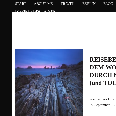
START
ABOUT ME
TRAVEL
BERLIN
BLOG
IMPRINT / DISCLAIMER
REISEBE
DEM W
DURCH 
(und TO
von Tamara Bilic 
09.September – 
schon in Irland 