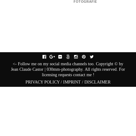
FOTOGRAFIE
facebook
gplus
flickr
fivehundredpx
instagram
pinterest
twitter
<- Follow me on my social media channels too. Copyright © by
Jean Claude Castor | 030mm-photography. All rights reserved. For
licensing requests contact me !
PRIVACY POLICY / IMPRINT / DISCLAIMER