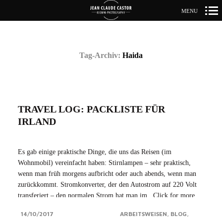
MENU
Primär-
Navigation
Tag-Archiv:
Haida
TRAVEL LOG: PACKLISTE FÜR
IRLAND
Es gab einige praktische Dinge, die uns das Reisen (im
Wohnmobil) vereinfacht haben: Stirnlampen – sehr praktisch,
wenn man früh morgens aufbricht oder auch abends, wenn man
zurückkommt. Stromkonverter, der den Autostrom auf 220 Volt
transferiert – den normalen Strom hat man im...Click for more
14/10/2017
ARBEITSWEISEN
BLOG