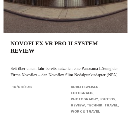
NOVOFLEX VR PRO II SYSTEM
REVIEW
Seit über einem Jahr bereits nutze ich eine Panorama Lösung der
Firma Novoflex – den Novoflex Slim Nodalpunktadapter (NPA)
um genau zu sein. Da ich vor kurzem auf Vollformat umgestiegen
10/08/2015
ARBEITSWEISEN
bin, musste eine Alternative zum eher auf kleinere Kamerasysteme
FOTOGRAFIE
ausgelegten Novoflex Slim...Click for more
PHOTOGRAPHY
PHOTOS
REVIEW
TECHNIK
TRAVEL
WORK & TRAVEL