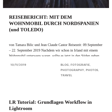
REISEBERICHT: MIT DEM
WOHNMOBIL DURCH NORDSPANIEN
(und TOLEDO)
von Tamara Bilic und Jean Claude Castor Reisezeit: 09.September
– 22. September 2019 Nachdem wir schon in Irland mit einem
Wohnmobil unterwegs waren, sollte es jetzt in den Süden gehen,
und zwar an die spanische Atlantikküste – genauer gesagt nach
10/11/2019
BLOG
FOTOGRAFIE
Asturien. Unser Ziel: der...Click for more
PHOTOGRAPHY
PHOTOS
TRAVEL
LR Tutorial: Grundlagen Workflow in
Lightroom