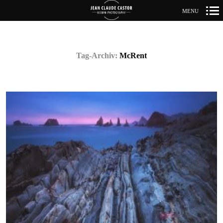
MENU
Primär-
Navigation
Tag-Archiv:
McRent