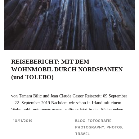
REISEBERICHT: MIT DEM
WOHNMOBIL DURCH NORDSPANIEN
(und TOLEDO)
von Tamara Bilic und Jean Claude Castor Reisezeit: 09.September
– 22. September 2019 Nachdem wir schon in Irland mit einem
Wohnmobil unterwegs waren, sollte es jetzt in den Süden gehen,
und zwar an die spanische Atlantikküste – genauer gesagt nach
10/11/2019
BLOG
FOTOGRAFIE
Asturien. Unser Ziel: der...Click for more
PHOTOGRAPHY
PHOTOS
TRAVEL