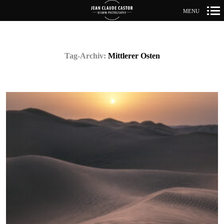
MENU
Primär-
Navigation
Tag-Archiv:
Mittlerer Osten