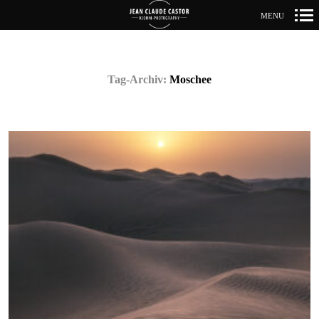
MENU
Primär-
Navigation
Tag-Archiv:
Moschee