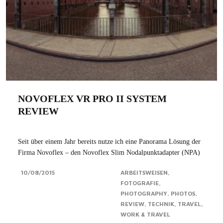
NOVOFLEX VR PRO II SYSTEM
REVIEW
Seit über einem Jahr bereits nutze ich eine Panorama Lösung der
Firma Novoflex – den Novoflex Slim Nodalpunktadapter (NPA)
um genau zu sein. Da ich vor kurzem auf Vollformat umgestiegen
10/08/2015
ARBEITSWEISEN
bin, musste eine Alternative zum eher auf kleinere Kamerasysteme
FOTOGRAFIE
ausgelegten Novoflex Slim...Click for more
PHOTOGRAPHY
PHOTOS
REVIEW
TECHNIK
TRAVEL
WORK & TRAVEL