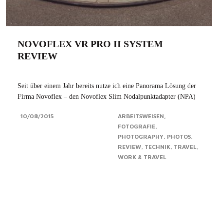
NOVOFLEX VR PRO II SYSTEM
REVIEW
Seit über einem Jahr bereits nutze ich eine Panorama Lösung der
Firma Novoflex – den Novoflex Slim Nodalpunktadapter (NPA)
um genau zu sein. Da ich vor kurzem auf Vollformat umgestiegen
10/08/2015
ARBEITSWEISEN
bin, musste eine Alternative zum eher auf kleinere Kamerasysteme
FOTOGRAFIE
ausgelegten Novoflex Slim...Click for more
PHOTOGRAPHY
PHOTOS
REVIEW
TECHNIK
TRAVEL
WORK & TRAVEL