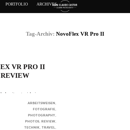
PORTFOLIO
ARCHIVES
Tag-Archiv:
NovoFlex VR Pro II
X VR PRO II
 REVIEW
hr bereits nutze ich eine
der Firma Novoflex – den
ARBEITSWEISEN
odalpunktadapter (NPA) um genau
FOTOGRAFIE
or kurzem auf Vollformat
PHOTOGRAPHY
musste eine Alternative zum eher
PHOTOS
REVIEW
erasysteme ausgelegten Novoflex
TECHNIK
TRAVEL