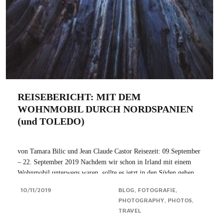
REISEBERICHT: MIT DEM
WOHNMOBIL DURCH NORDSPANIEN
(und TOLEDO)
von Tamara Bilic und Jean Claude Castor Reisezeit: 09.September
– 22. September 2019 Nachdem wir schon in Irland mit einem
Wohnmobil unterwegs waren, sollte es jetzt in den Süden gehen,
und zwar an die spanische Atlantikküste – genauer gesagt nach
10/11/2019
BLOG
FOTOGRAFIE
Asturien. Unser Ziel: der...Click for more
PHOTOGRAPHY
PHOTOS
TRAVEL