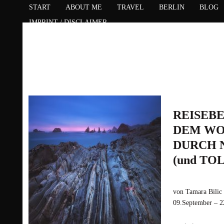
START
ABOUT ME
TRAVEL
BERLIN
BLOG
IMPRINT / DISCLAIMER
REISEBE
DEM W
DURCH 
(und TO
von Tamara Bilic 
09.September – 
schon in Irland 