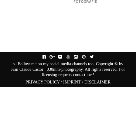
FOTOGRAFIE
facebook
gplus
flickr
fivehundredpx
instagram
pinterest
twitter
<- Follow me on my social media channels too. Copyright © by
Jean Claude Castor | 030mm-photography. All rights reserved. For
licensing requests contact me !
PRIVACY POLICY / IMPRINT / DISCLAIMER