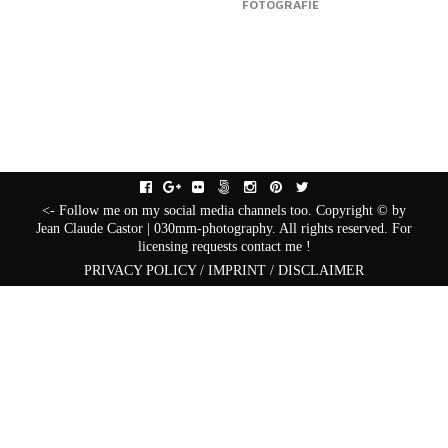
FOTOGRAFIE
facebook
gplus
flickr
fivehundredpx
instagram
pinterest
twitter
<- Follow me on my social media channels too. Copyright © by
Jean Claude Castor | 030mm-photography. All rights reserved. For
licensing requests contact me !
PRIVACY POLICY / IMPRINT / DISCLAIMER