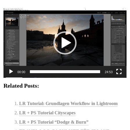
V
i
d
e
o
-
P
l
a
00:00
24:53
y
Related Posts:
e
r
LR Tutorial: Grundlagen Workflow in Lightroom
LR + PS Tutorial Cityscapes
LR + PS Tutorial “Dodge & Burn”